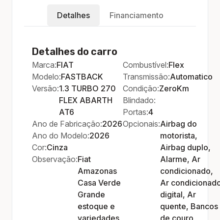
Detalhes
Financiamento
Detalhes do carro
Marca:
FIAT
Combustível:
Flex
Modelo:
FASTBACK
Transmissão:
Automatico
Versão:
1.3 TURBO 270
Condição:
ZeroKm
FLEX ABARTH
Blindado:
AT6
Portas:
4
Ano de Fabricação:
2026
Opcionais:
Airbag do
Ano do Modelo:
2026
motorista,
Cor:
Cinza
Airbag duplo,
Observação:
Fiat
Alarme, Ar
Amazonas
condicionado,
Casa Verde
Ar condicionad
Grande
digital, Ar
estoque e
quente, Bancos
variedades
de couro,