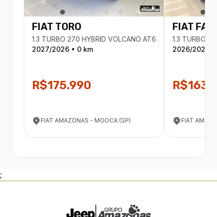
FIAT
TORO
FIAT
FAS
1.3 TURBO 270 HYBRID VOLCANO AT6
1.3 TURBO 2
2027
/
2026
•
0
km
2026
/
2026
•
R$175.990
R$163.
FIAT AMAZONAS - MOOCA (SP)
FIAT AMAZON
;