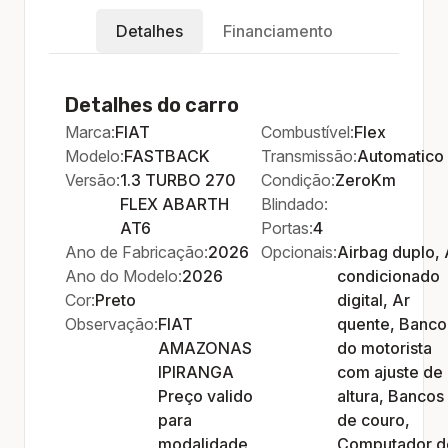
Detalhes
Financiamento
Detalhes do carro
Marca:
FIAT
Combustível:
Flex
Modelo:
FASTBACK
Transmissão:
Automatico
Versão:
1.3 TURBO 270
Condição:
ZeroKm
FLEX ABARTH
Blindado:
AT6
Portas:
4
Ano de Fabricação:
2026
Opcionais:
Airbag duplo, 
Ano do Modelo:
2026
condicionado
Cor:
Preto
digital, Ar
Observação:
FIAT
quente, Banco
AMAZONAS
do motorista
IPIRANGA
com ajuste de
Preço valido
altura, Bancos
para
de couro,
modalidade
Computador d