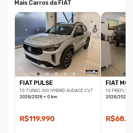
Mais Carros da
FIAT
FIAT
PULSE
FIAT
MOB
1.0 TURBO 200 HYBRID AUDACE CVT
1.0 FIREFLY F
2026
/
2026
•
0
km
2026
/
2026
•
R$119.990
R$68.9