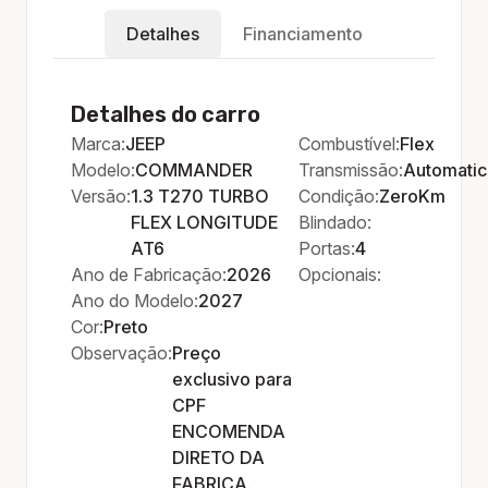
Detalhes
Financiamento
Detalhes do carro
Marca:
JEEP
Combustível:
Flex
Modelo:
COMMANDER
Transmissão:
Automati
Versão:
1.3 T270 TURBO
Condição:
ZeroKm
FLEX LONGITUDE
Blindado:
AT6
Portas:
4
Ano de Fabricação:
2026
Opcionais:
Ano do Modelo:
2027
Cor:
Preto
Observação:
Preço
exclusivo para
CPF
ENCOMENDA
DIRETO DA
FABRICA.