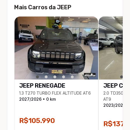
Mais Carros da
JEEP
JEEP
RENEGADE
JEEP
CO
1.3 T270 TURBO FLEX ALTITUDE AT6
2.0 TD350 TU
2027
/
2026
•
0
km
AT9
2023
/
2023
•
R$105.990
R$137.