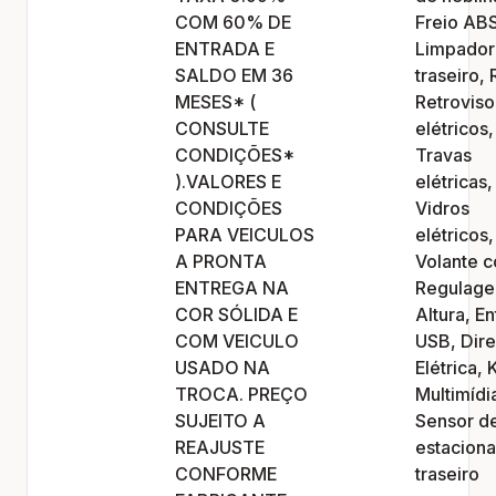
COM 60% DE
Freio ABS
ENTRADA E
Limpador
SALDO EM 36
traseiro, 
MESES* (
Retroviso
CONSULTE
elétricos,
CONDIÇÕES*
Travas
).VALORES E
elétricas,
CONDIÇÕES
Vidros
PARA VEICULOS
elétricos,
A PRONTA
Volante 
ENTREGA NA
Regulag
COR SÓLIDA E
Altura, E
COM VEICULO
USB, Dir
USADO NA
Elétrica, K
TROCA. PREÇO
Multimídi
SUJEITO A
Sensor d
REAJUSTE
estacion
CONFORME
traseiro