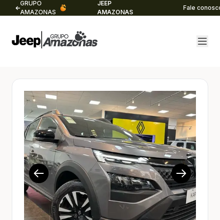
GRUPO
JEEP
Fale conosc
AMAZONAS
AMAZONAS
1/14