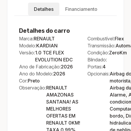
Detalhes
Financiamento
Detalhes do carro
Marca:
RENAULT
Combustível:
Flex
Modelo:
KARDIAN
Transmissão:
Automa
Versão:
1.0 TCE FLEX
Condição:
ZeroKm
EVOLUTION EDC
Blindado:
Ano de Fabricação:
2026
Portas:
4
Ano do Modelo:
2026
Opcionais:
Airbag d
Cor:
Preto
motorista
Observação:
RENAULT
Airbag du
AMAZONAS
Alarme, 
SANTANA! AS
condicio
MELHORES
Computa
OFERTAS EM
bordo, D
RENAULT 0KM!
hidráulica
TAXA 0.99%
de neblin