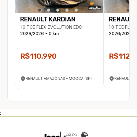
RENAULT
KARDIAN
RENAULT
1.0 TCE FLEX EVOLUTION EDC
1.0 TCE FLE
2026
/
2026
•
0
km
2026
/
2025
•
R$110.990
R$112.
RENAULT AMAZONAS - MOOCA (SP)
RENAULT A
;