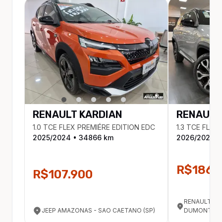
RENAULT
KARDIAN
RENAULT
1.0 TCE FLEX PREMIÉRE EDITION EDC
1.3 TCE FLEX
2025
/
2024
•
34866
km
2026
/
2025
•
R$186.
R$107.900
RENAULT A
JEEP AMAZONAS - SAO CAETANO (SP)
DUMONT (SP