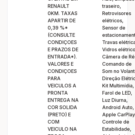
RENAULT
traseiro,
0KM. TAXAS
Retrovisores
APARTIR DE
elétricos,
0,39 %*
Sensor de
(CONSULTE
estacionamen
CONDIÇOES
Travas elétric
E PRAZOS DE
Vidros elétric
ENTRADA*).
Câmera de Ré
VALORES E
Comando de
CONDIÇOES
Som no Volant
PARA
Direção Elétri
VEICULOS A
Kit Multimídia,
PRONTA
Farol de LED,
ENTREGA NA
Luz Diurna,
COR SOLIDA
Android Auto,
(PRETO) E
Apple CarPlay
COM
Controle de
VEICULO NA
Estabilidade,