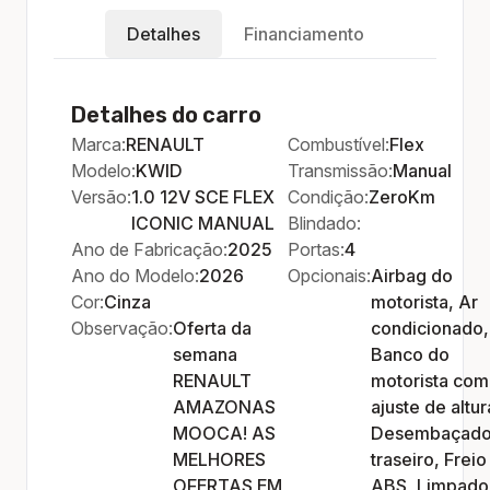
Detalhes
Financiamento
Detalhes do carro
Marca:
RENAULT
Combustível:
Flex
Modelo:
KWID
Transmissão:
Manual
Versão:
1.0 12V SCE FLEX
Condição:
ZeroKm
ICONIC MANUAL
Blindado:
Ano de Fabricação:
2025
Portas:
4
Ano do Modelo:
2026
Opcionais:
Airbag do
Cor:
Cinza
motorista, Ar
Observação:
Oferta da
condicionado,
semana
Banco do
RENAULT
motorista com
AMAZONAS
ajuste de altur
MOOCA! AS
Desembaçado
MELHORES
traseiro, Freio
OFERTAS EM
ABS, Limpado