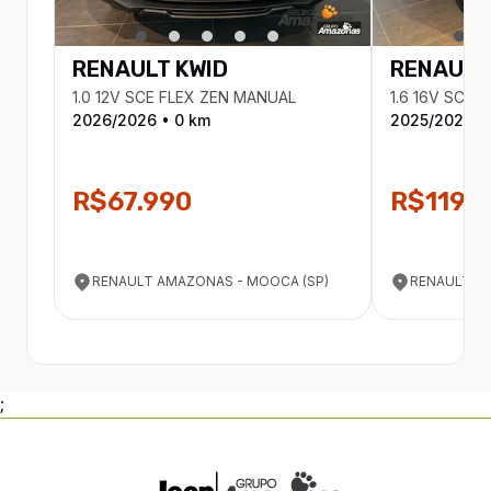
RENAULT
KWID
RENAULT
1.0 12V SCE FLEX ZEN MANUAL
1.6 16V SCE 
2026
/
2026
•
0
km
2025
/
2025
•
R$67.990
R$119.9
RENAULT AMAZONAS - MOOCA (SP)
RENAULT A
;