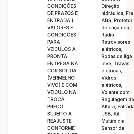
CONDIÇÕES
Direção
DE PRAZOS E
hidráulica, Fre
ENTRADA ).
ABS, Protetor
VALORES E
de caçamba,
CONDIÇÕES
Rádio,
PARA
Retrovisores
VEICULOS A
elétricos,
PRONTA
Rodas de liga
ENTREGA NA
leve, Travas
COR SÓLIDA
elétricas,
(VERMELHO
Vidros
VIVO) E COM
elétricos,
VEICULO NA
Volante com
TROCA.
Regulagem d
PREÇO
Altura, Entrad
SUJEITO A
USB, Kit
REAJUSTE
Multimídia,
CONFORME
Sensor de