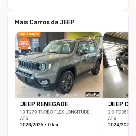
Mais Carros da
JEEP
JEEP
RENEGADE
JEEP
CO
1.3 T270 TURBO FLEX LONGITUDE
2.0 TD380 T
AT6
AT9
2026
/
2025
•
0
km
2024
/
2024
•