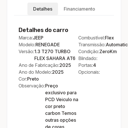
Detalhes
Financiamento
Detalhes do carro
Marca:
JEEP
Combustível:
Flex
Modelo:
RENEGADE
Transmissão:
Automati
Versão:
1.3 T270 TURBO
Condição:
ZeroKm
FLEX SAHARA AT6
Blindado:
Ano de Fabricação:
2025
Portas:
4
Ano do Modelo:
2025
Opcionais:
Cor:
Preto
Observação:
Preço
exclusivo para
PCD Veiculo na
cor preto
carbon Temos
outras opções
de cores