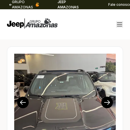
GRUPO
JEEP
Fale conosc
AMAZONAS
AMAZONAS
1/20