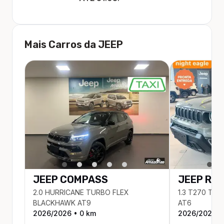
Mais Carros da
JEEP
JEEP
COMPASS
JEEP
RE
2.0 HURRICANE TURBO FLEX
1.3 T270 TU
BLACKHAWK AT9
AT6
2026
/
2026
•
0
km
2026
/
2025
•