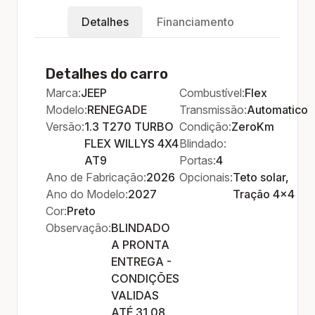
Detalhes
Financiamento
Detalhes do carro
Marca:
JEEP
Combustível:
Flex
Modelo:
RENEGADE
Transmissão:
Automatico
Versão:
1.3 T270 TURBO
Condição:
ZeroKm
FLEX WILLYS 4X4
Blindado:
AT9
Portas:
4
Ano de Fabricação:
2026
Opcionais:
Teto solar,
Ano do Modelo:
2027
Tração 4x4
Cor:
Preto
Observação:
BLINDADO
A PRONTA
ENTREGA -
CONDIÇÕES
VALIDAS
ATÉ 31.08.