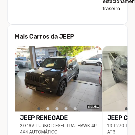
estacionamen
traseiro
Mais Carros da
JEEP
JEEP
RENEGADE
JEEP
CO
2.0 16V TURBO DIESEL TRAILHAWK 4P
1.3 T270 TU
4X4 AUTOMÁTICO
AT6