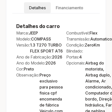
Detalhes
Financiamento
Detalhes do carro
Marca:
JEEP
Combustível:
Flex
Modelo:
COMPASS
Transmissão:
Automatico
Versão:
1.3 T270 TURBO
Condição:
ZeroKm
FLEX SPORT AT6
Blindado:
Ano de Fabricação:
2026
Portas:
4
Ano do Modelo:
2026
Opcionais:
Airbag do
Cor:
Preto
motorista,
Observação:
Preço
Airbag duplo,
exclusivo
Alarme, Ar
para pessoa
condicionado
fisica cpf
Computador 
encomenda
bordo, Direçã
de fábrica
hidráulica, Far
Veiculo com
de neblina,