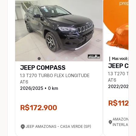
JEEP
CO
JEEP
COMPASS
1.3 T270 TU
1.3 T270 TURBO FLEX LONGITUDE
AT6
AT6
2022
/
2022
•
2026
/
2025
•
0
km
R$112.
R$172.900
AMAZONAS 
INTERLAGOS
JEEP AMAZONAS - CASA VERDE (SP)