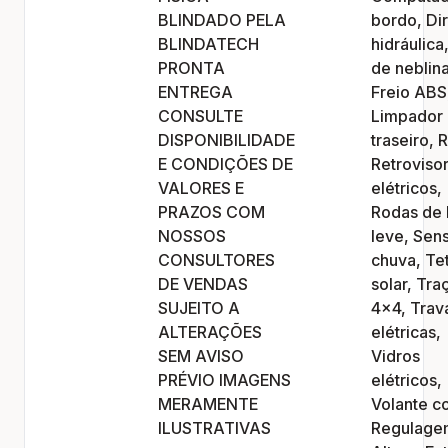
BLINDADO PELA
bordo, Di
BLINDATECH
hidráulica
PRONTA
de neblina
ENTREGA
Freio ABS
CONSULTE
Limpador
DISPONIBILIDADE
traseiro, 
E CONDIÇÕES DE
Retroviso
VALORES E
elétricos,
PRAZOS COM
Rodas de 
NOSSOS
leve, Sen
CONSULTORES
chuva, Te
DE VENDAS
solar, Tra
SUJEITO A
4x4, Trav
ALTERAÇÕES
elétricas,
SEM AVISO
Vidros
PRÉVIO IMAGENS
elétricos,
MERAMENTE
Volante c
ILUSTRATIVAS
Regulage