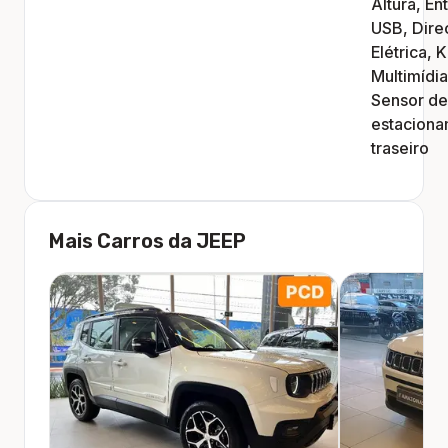
Altura, En
USB, Dire
Elétrica, K
Multimídia
Sensor de
estacion
traseiro
Mais Carros da
JEEP