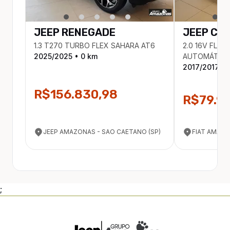
JEEP
RENEGADE
JEEP
CO
1.3 T270 TURBO FLEX SAHARA AT6
2.0 16V FLEX
2025
/
2025
•
0
km
AUTOMÁTIC
2017
/
2017
•
R$156.830,98
R$79.9
JEEP AMAZONAS - SAO CAETANO (SP)
FIAT AMAZO
;