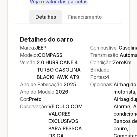
Veja o valor das parcelas
Detalhes
Financiamento
Detalhes do carro
Marca:
JEEP
Combustível:
Gasolin
Modelo:
COMPASS
Transmissão:
Automa
Versão:
2.0 HURRICANE 4
Condição:
ZeroKm
TURBO GASOLINA
Blindado:
BLACKHAWK AT9
Portas:
4
Ano de Fabricação:
2025
Opcionais:
Airbag do
Ano do Modelo:
2026
motorista,
Cor:
Preto
Airbag du
Observação:
VEICULO COM
Alarme, A
VALORES
condicion
EXCLUSIVOS
Bancos d
PARA PESSOA
couro,
FISICA
Computad