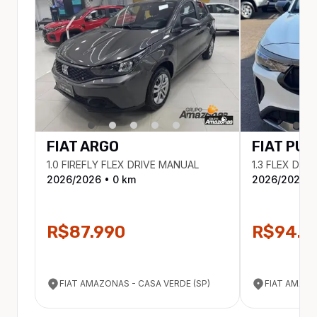
FIAT
ARGO
FIAT
PUL
1.0 FIREFLY FLEX DRIVE MANUAL
1.3 FLEX DRI
2026
/
2026
•
0
km
2026
/
2026
•
R$87.990
R$94.9
FIAT AMAZONAS - CASA VERDE (SP)
FIAT AMAZO