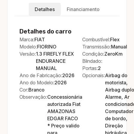
Detalhes
Financiamento
Detalhes do carro
Marca:
FIAT
Combustível:
Flex
Modelo:
FIORINO
Transmissão:
Manual
Versão:
1.3 FIREFLY FLEX
Condição:
ZeroKm
ENDURANCE
Blindado:
MANUAL
Portas:
2
Ano de Fabricação:
2026
Opcionais:
Airbag do
Ano do Modelo:
2026
motorista,
Cor:
Branco
Airbag duplo
Observação:
Concessionária
Alarme, Ar
autorizada Fiat
condicionad
AMAZONAS
Computador
EDGAR FACO
de bordo,
* Preço valido
Direção
para
hidráulica,