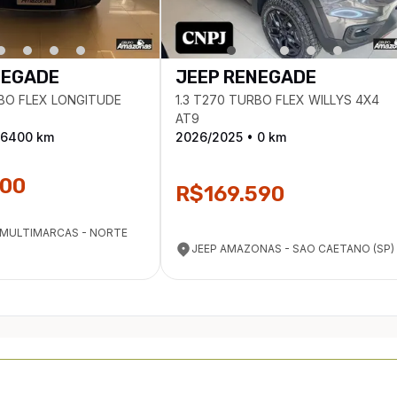
NEGADE
JEEP
RENEGADE
RBO FLEX LONGITUDE
1.3 T270 TURBO FLEX WILLYS 4X4
AT9
6400
km
2026
/
2025
•
0
km
700
R$169.590
MULTIMARCAS - NORTE
JEEP AMAZONAS - SAO CAETANO (SP)