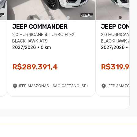
JEEP
COMMANDER
JEEP
COMM
2.0 HURRICANE 4 TURBO FLEX
2.0 HURRICANE 
BLACKHAWK AT9
BLACKHAWK AT9
2027
/
2026
•
0
km
2027
/
2026
•
0
k
R$289.391,4
R$319.99
JEEP AMAZONAS - SAO CAETANO (SP)
JEEP AMAZONAS