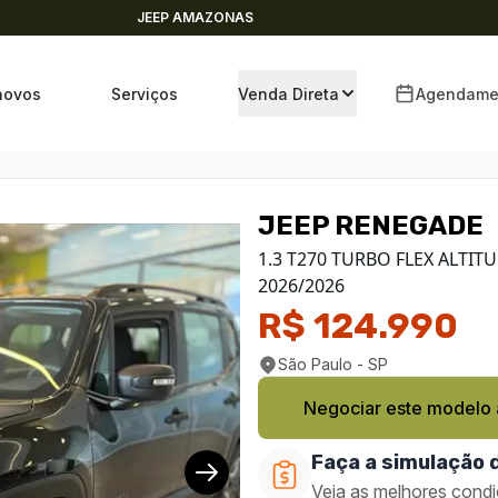
JEEP AMAZONAS
novos
Serviços
Venda Direta
Agendame
JEEP
RENEGADE
1/17
1.3 T270 TURBO FLEX ALTIT
2026
/
2026
R$ 124.990
São Paulo - SP
Negociar este modelo
Faça a simulação 
Veja as melhores condi