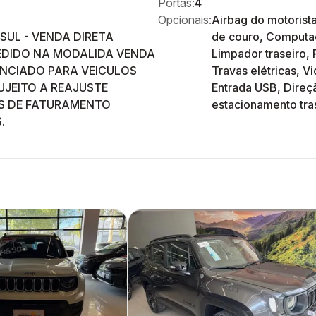
Portas:
4
Opcionais:
Airbag do motorist
UL - VENDA DIRETA
de couro, Computad
EDIDO NA MODALIDA VENDA
Limpador traseiro, 
UNCIADO PARA VEICULOS
Travas elétricas, V
SUJEITO A REAJUSTE
Entrada USB, Direçã
S DE FATURAMENTO
estacionamento tra
.