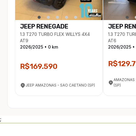
JEEP
RENEGADE
JEEP
RE
1.3 T270 TURBO FLEX WILLYS 4X4
1.3 T270 TU
AT9
AT6
2026
/
2025
•
0
km
2026
/
2025
•
R$129.
R$169.590
AMAZONAS 
JEEP AMAZONAS - SAO CAETANO (SP)
(SP)
;